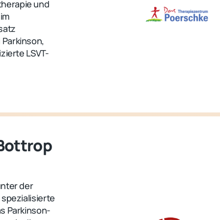
therapie und
 im
satz
 Parkinson,
izierte LSVT-
Bottrop
unter der
spezialisierte
as Parkinson-