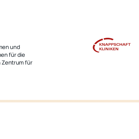
omen und
en für die
 Zentrum für