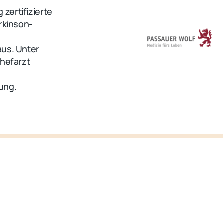
zertifizierte
arkinson-
r
aus. Unter
Chefarzt
ung.