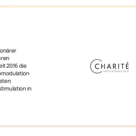
ionärer
eren
eit 2016 die
omodulation
esten
timulation in