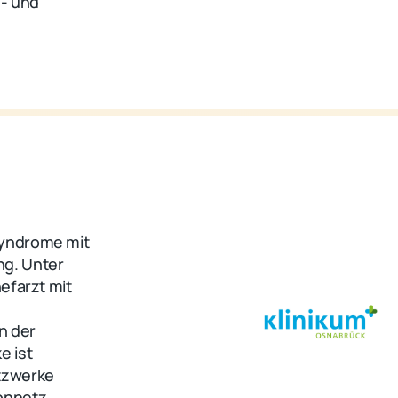
- und
Syndrome mit
ng. Unter
efarzt mit
in der
e ist
tzwerke
onnetz