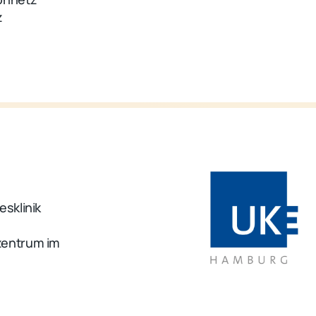
z
sklinik
zentrum im