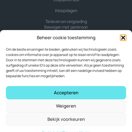
Inloopdagen
Tarieven en vergoeding
Bewegen met parkinson
Over ons
Beheer cookie toestemming
Help
Contact
Om de beste ervaringen te bieden, gebruiken wij technologieën zoals
cookies om informatie over je apparaat op te slaan en/of te raadplegen.
Retour melden
Door in te stemmen met deze technologieën kunnen wij gegevens zoals
surfgedrag of unieke ID's op deze site verwerken. Als je geen toestemming
Voor professionals
geeft of uw toestemming intrekt, kan dit een nadelige invloed hebben op
bepaalde functies en mogelijkheden.
Accepteren
Weigeren
Algemene voorwaarden
Privacyverklaring
Privacyverklaring app
Bekijk voorkeuren
Cookie beleid (EU)