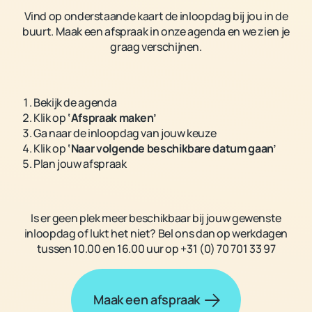
Vind op onderstaande kaart de inloopdag bij jou in de
buurt. Maak een afspraak in onze agenda en we zien je
graag verschijnen.
Bekijk de agenda
Klik op
‘Afspraak maken’
Ga naar de inloopdag van jouw keuze
Klik op
‘Naar volgende beschikbare datum gaan’
Plan jouw afspraak
Is er geen plek meer beschikbaar bij jouw gewenste
inloopdag of lukt het niet? Bel ons dan op werkdagen
tussen 10.00 en 16.00 uur op +31 (0) 70 701 33 97
Maak een afspraak